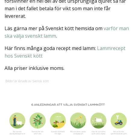
försvinner en hel del av det ursprungliga djuret så får
man i det fallet betala för vikt som man inte får
levererat.
Läs gärna mer på Svenskt kött hemsida om
varför man
ska välja svenskt lamm
.
Här finns många goda recept med lamm:
Lammrecept
hos Svenskt kött
Alla priser inklusive moms.
Bilder är lånade av Svensk kött