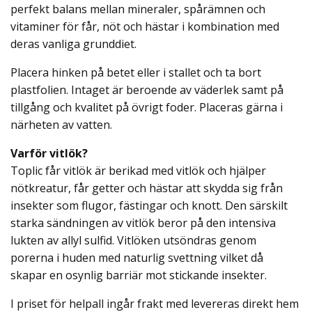
perfekt balans mellan mineraler, spårämnen och
vitaminer för får, nöt och hästar i kombination med
deras vanliga grunddiet.
Placera hinken på betet eller i stallet och ta bort
plastfolien. Intaget är beroende av väderlek samt på
tillgång och kvalitet på övrigt foder. Placeras gärna i
närheten av vatten.
Varför vitlök?
Toplic får vitlök är berikad med vitlök och hjälper
nötkreatur, får getter och hästar att skydda sig från
insekter som flugor, fästingar och knott. Den särskilt
starka sändningen av vitlök beror på den intensiva
lukten av allyl sulfid. Vitlöken utsöndras genom
porerna i huden med naturlig svettning vilket då
skapar en osynlig barriär mot stickande insekter.
I priset för helpall ingår frakt med levereras direkt hem